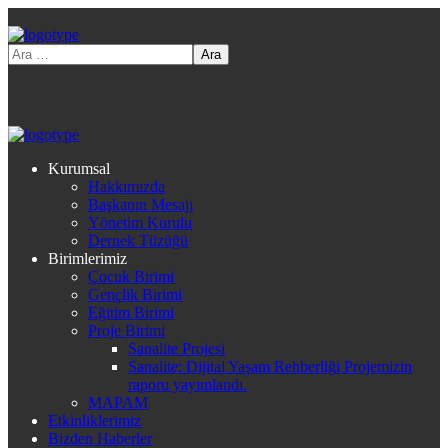
Kurumsal
Hakkımızda
Başkanın Mesajı
Yönetim Kurulu
Dernek Tüzüğü
Birimlerimiz
Çocuk Birimi
Gençlik Birimi
Eğitim Birimi
Proje Birimi
Sanalite Projesi
Sanalite: Dijital Yaşam Rehberliği Projemizin
raporu yayımlandı.
MAPAM
Etkinliklerimiz
Bizden Haberler