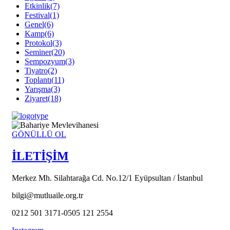
Etkinlik
(7)
Festival
(1)
Genel
(6)
Kamp
(6)
Protokol
(3)
Seminer
(20)
Sempozyum
(3)
Tiyatro
(2)
Toplantı
(11)
Yarışma
(3)
Ziyaret
(18)
GÖNÜLLÜ OL
İLETİŞİM
Merkez Mh. Silahtarağa Cd. No.12/1 Eyüpsultan / İstanbul
bilgi@mutluaile.org.tr
0212 501 3171-0505 121 2554