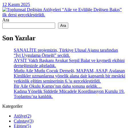
12 Kasım 2025
Ara
Ara
Son Yazılar
SANALİTE projemizin, Türkiye Ulusal Ajansı tarafından
“İyi Uygulama Örneği” seçildi.
AYSİT Vakfı Başkanı Avukat Serpil Balat ve kıymetli ekibini
derneğimizde ağırladık.
Mutlu Aile Mutlu Çocuk Derneği, MAPAM, ASAP, Aşılanan
Kimlikler uzmanlarına yönelik alana dair kapsamlı bir mesleki
yetkinlik eğitim seminerinin 6.’sı gerçekleştirildi.
Bir Aile Okulu Kampı’nın daha sonuna geldik…
Kadına Yönelik Şiddetle Mücadele Koordinasyon Kurulu 19.
Toplantısı’na katıldık.
Kategoriler
Atölye
(2)
Çalıştay
(3)
Eğitim
(5)