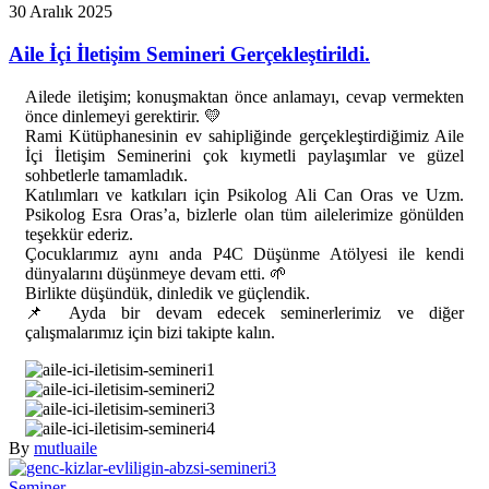
30 Aralık 2025
Aile İçi İletişim Semineri Gerçekleştirildi.
A
ilede iletişim; konuşmaktan önce anlamayı, cevap vermekten
önce dinlemeyi gerektirir. 💛
Rami Kütüphanesinin ev sahipliğinde gerçekleştirdiğimiz Aile
İçi İletişim Seminerini çok kıymetli paylaşımlar ve güzel
sohbetlerle tamamladık.
Katılımları ve katkıları için Psikolog Ali Can Oras ve Uzm.
Psikolog Esra Oras’a, bizlerle olan tüm ailelerimize gönülden
teşekkür ederiz.
Çocuklarımız aynı anda P4C Düşünme Atölyesi ile kendi
dünyalarını düşünmeye devam etti. 🌱
Birlikte düşündük, dinledik ve güçlendik.
📌 Ayda bir devam edecek seminerlerimiz ve diğer
çalışmalarımız için bizi takipte kalın.
By
mutluaile
Seminer