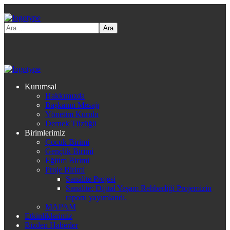
Kurumsal
Hakkımızda
Başkanın Mesajı
Yönetim Kurulu
Dernek Tüzüğü
Birimlerimiz
Çocuk Birimi
Gençlik Birimi
Eğitim Birimi
Proje Birimi
Sanalite Projesi
Sanalite: Dijital Yaşam Rehberliği Projemizin
raporu yayımlandı.
MAPAM
Etkinliklerimiz
Bizden Haberler