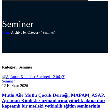
Seminer
Home
Archive by Category "Seminer"
Kategori:
Seminer
Seminer
12 Haziran 2026
Mutlu Aile Mutlu Çocuk Derneği, MAPAM, ASAP,
Aşılanan Kimlikler uzmanlarına yönelik alana dair
kapsamlı bir mesleki yetkinlik eğitim seminerinin