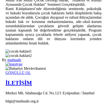
M
utlu Aile Mutlu Çocuk Derneği olarak; “Adaletin ve Ruhun
Aynasında Çocuk Hakları” Semineri Gerçekleştirildi.
Rami Kütüphanesi’nde düzenlediğimiz seminerde, psikolojik
ve hukuki boyutlarıyla çocuk haklarını farklı disiplinlerin bakış
açısından ele aldık. Çocuğun duygusal ve ruhsal ihtiyaçlarından
hukuki hak ve korunma mekanizmalarına, aile–okul–kurum
sorumluluklarından çocukların güvenli gelişim alanlarına
uzanan kapsamlı bir değerlendirme gerçekleştirdik. Program
kapsamında ayrıca çocuklarla felsefe atölyesi yaparak, çocuk
haklarını onların dili ve dünyası üzerinden yeniden
anlamlandırma fırsatı bulduk.
By
mutluaile
GÖNÜLLÜ OL
İLETİŞİM
Merkez Mh. Silahtarağa Cd. No.12/1 Eyüpsultan / İstanbul
bilgi@mutluaile.org.tr