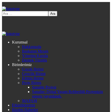
Kurumsal
Hakkımızda
Başkanın Mesajı
Yönetim Kurulu
Dernek Tüzüğü
Birimlerimiz
Çocuk Birimi
Gençlik Birimi
Eğitim Birimi
Proje Birimi
Sanalite Projesi
Sanalite: Dijital Yaşam Rehberliği Projemizin
raporu yayımlandı.
MAPAM
Etkinliklerimiz
Bizden Haberler