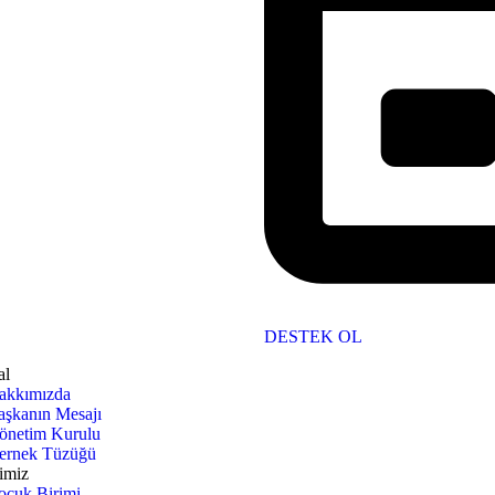
DESTEK OL
al
akkımızda
aşkanın Mesajı
önetim Kurulu
ernek Tüzüğü
imiz
ocuk Birimi