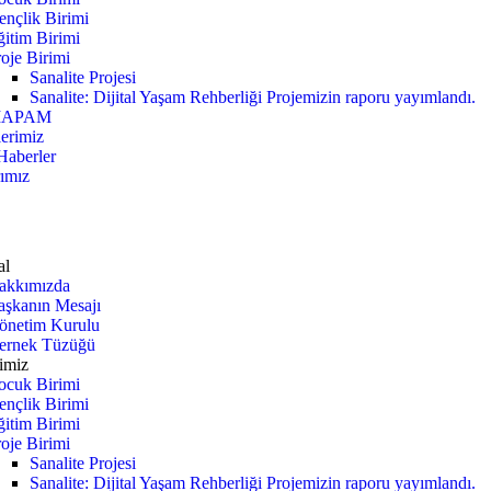
ençlik Birimi
ğitim Birimi
oje Birimi
Sanalite Projesi
Sanalite: Dijital Yaşam Rehberliği Projemizin raporu yayımlandı.
APAM
lerimiz
Haberler
rımız
al
akkımızda
aşkanın Mesajı
önetim Kurulu
ernek Tüzüğü
imiz
ocuk Birimi
ençlik Birimi
ğitim Birimi
oje Birimi
Sanalite Projesi
Sanalite: Dijital Yaşam Rehberliği Projemizin raporu yayımlandı.