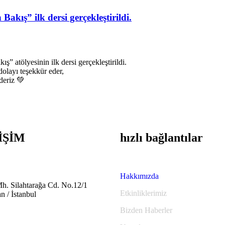
Bakış” ilk dersi gerçekleştirildi.
ş” atölyesinin ilk dersi gerçekleştirildi.
dolayı teşekkür eder,
ederiz 💚
İŞİM
hızlı bağlantılar
Hakkımızda
h. Silahtarağa Cd. No.12/1
Etkinliklerimiz
n / İstanbul
Bizden Haberler