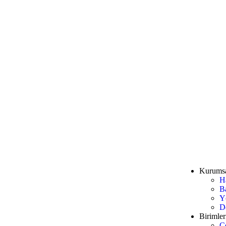
Kurums
H
B
Y
D
Birimler
Ç