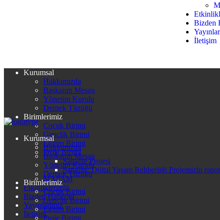
M
Etkinlik
Bizden 
Yayınla
İletişim
Kurumsal
Hakkımızda
Başkanın Mesajı
Yönetim Kurulu
Dernek Tüzüğü
Birimlerimiz
Çocuk Birimi
Gençlik Birimi
Kurumsal
Eğitim Birimi
Hakkımızda
Proje Birimi
Başkanın Mesajı
Sanalite Projesi
Yönetim Kurulu
Sanalite: Dijital Yaşam Rehberliği Projemizin rapo
Dernek Tüzüğü
MAPAM
Birimlerimiz
Etkinliklerimiz
Çocuk Birimi
Bizden Haberler
Gençlik Birimi
Yayınlarımız
Eğitim Birimi
İletişim
Proje Birimi