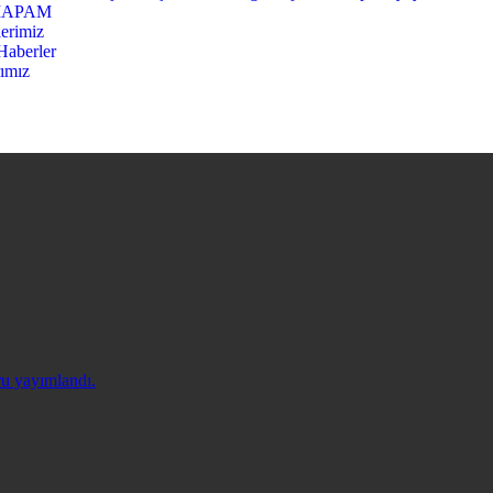
APAM
lerimiz
Haberler
rımız
ru yayımlandı.