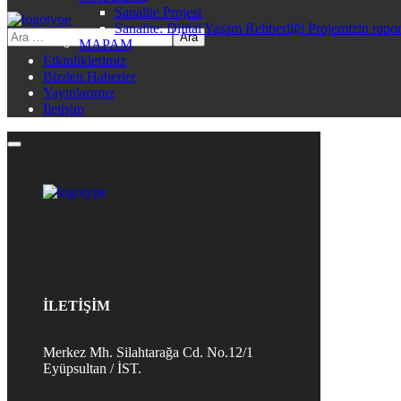
Sanalite Projesi
Sanalite: Dijital Yaşam Rehberliği Projemizin rapo
MAPAM
Etkinliklerimiz
Bizden Haberler
Yayınlarımız
İletişim
İLETİŞİM
Merkez Mh. Silahtarağa Cd. No.12/1
Eyüpsultan / İST.