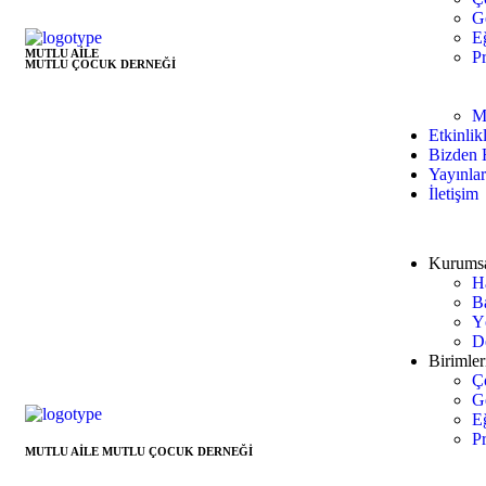
G
E
MUTLU AİLE
Pr
MUTLU ÇOCUK DERNEĞİ
M
Etkinlik
Bizden 
Yayınla
İletişim
Kurums
H
B
Y
D
Birimler
Ç
G
E
Pr
MUTLU AİLE MUTLU ÇOCUK DERNEĞİ