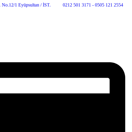
 No.12/1 Eyüpsultan / İST.
0212 501 3171 - 0505 121 2554