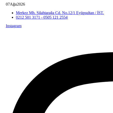
07
Ağu
2026
Merkez Mh. Silahtarağa Cd. No.12/1 Eyüpsultan / İST.
0212 501 3171 - 0505 121 2554
Instagram