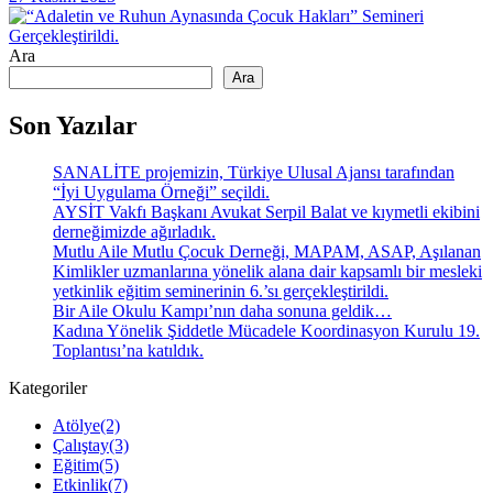
Ara
Ara
Son Yazılar
SANALİTE projemizin, Türkiye Ulusal Ajansı tarafından
“İyi Uygulama Örneği” seçildi.
AYSİT Vakfı Başkanı Avukat Serpil Balat ve kıymetli ekibini
derneğimizde ağırladık.
Mutlu Aile Mutlu Çocuk Derneği, MAPAM, ASAP, Aşılanan
Kimlikler uzmanlarına yönelik alana dair kapsamlı bir mesleki
yetkinlik eğitim seminerinin 6.’sı gerçekleştirildi.
Bir Aile Okulu Kampı’nın daha sonuna geldik…
Kadına Yönelik Şiddetle Mücadele Koordinasyon Kurulu 19.
Toplantısı’na katıldık.
Kategoriler
Atölye
(2)
Çalıştay
(3)
Eğitim
(5)
Etkinlik
(7)