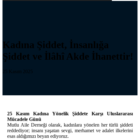
Kadına Şiddet, İnsanlığa
Şiddet ve İlâhî Akde İhanettir!
25 Kasım 2025
25 Kasım Kadına Yönelik Şiddete Karşı Uluslararası
Mücadele Günü
Mutlu Aile Derneği olarak, kadınlara yönelen her türlü şiddeti
reddediyor; insanı yaşatan sevgi, merhamet ve adalet ilkelerini
esas aldığımızı beyan ediyoruz.