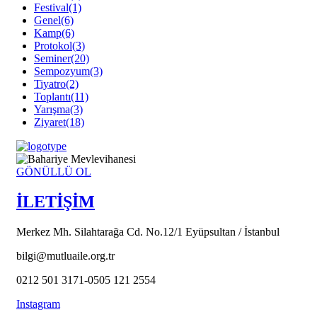
Festival
(1)
Genel
(6)
Kamp
(6)
Protokol
(3)
Seminer
(20)
Sempozyum
(3)
Tiyatro
(2)
Toplantı
(11)
Yarışma
(3)
Ziyaret
(18)
GÖNÜLLÜ OL
İLETİŞİM
Merkez Mh. Silahtarağa Cd. No.12/1 Eyüpsultan / İstanbul
bilgi@mutluaile.org.tr
0212 501 3171-0505 121 2554
Instagram