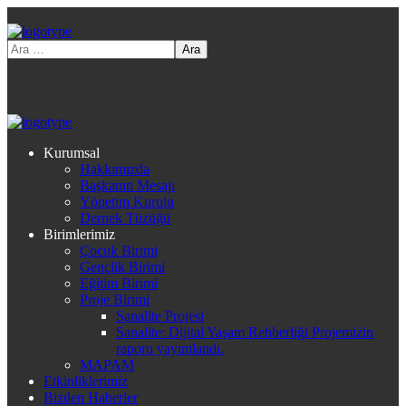
Kurumsal
Hakkımızda
Başkanın Mesajı
Yönetim Kurulu
Dernek Tüzüğü
Birimlerimiz
Çocuk Birimi
Gençlik Birimi
Eğitim Birimi
Proje Birimi
Sanalite Projesi
Sanalite: Dijital Yaşam Rehberliği Projemizin
raporu yayımlandı.
MAPAM
Etkinliklerimiz
Bizden Haberler