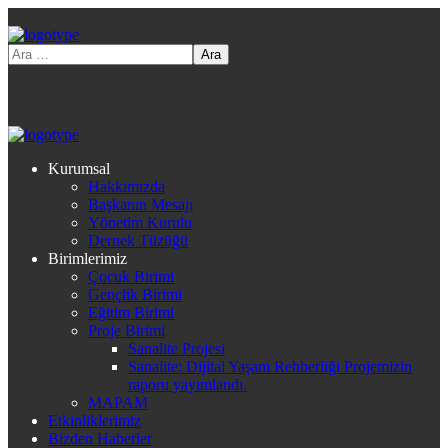
Kurumsal
Hakkımızda
Başkanın Mesajı
Yönetim Kurulu
Dernek Tüzüğü
Birimlerimiz
Çocuk Birimi
Gençlik Birimi
Eğitim Birimi
Proje Birimi
Sanalite Projesi
Sanalite: Dijital Yaşam Rehberliği Projemizin
raporu yayımlandı.
MAPAM
Etkinliklerimiz
Bizden Haberler