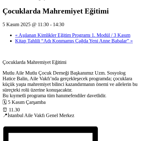
Çocuklarda Mahremiyet Eğitimi
5 Kasım 2025 @ 11:30
-
14:30
«
Aşılanan Kimlikler Eğitim Programı 1. Modül / 3 Kasım
Kitap Tahlili “Adı Konmamış Çağda Yeni Anne Babalar”
»
Çocuklarda Mahremiyet Eğitimi
Mutlu Aile Mutlu Çocuk Derneği Başkanımız Uzm. Sosyolog
Hatice Balin, Aile Vakfı’nda gerçekleşecek programda; çocuklara
küçük yaşta mahremiyet bilinci kazandırmanın önemi ve ailelerin bu
süreçteki rolü üzerine konuşacaktır.
Bu kıymetli programa tüm hanımefendiler davetlidir.
🗓️ 5 Kasım Çarşamba
⏰ 11.30
📍İstanbul Aile Vakfı Genel Merkez