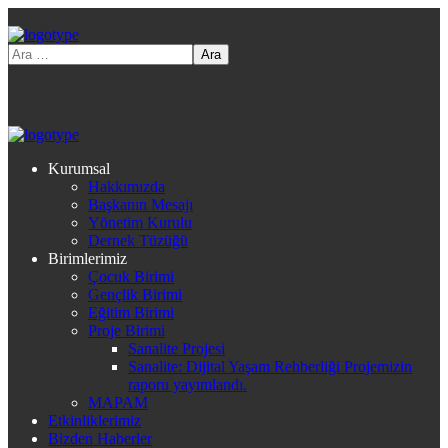
Kurumsal
Hakkımızda
Başkanın Mesajı
Yönetim Kurulu
Dernek Tüzüğü
Birimlerimiz
Çocuk Birimi
Gençlik Birimi
Eğitim Birimi
Proje Birimi
Sanalite Projesi
Sanalite: Dijital Yaşam Rehberliği Projemizin
raporu yayımlandı.
MAPAM
Etkinliklerimiz
Bizden Haberler