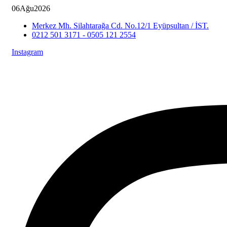
06
Ağu
2026
Merkez Mh. Silahtarağa Cd. No.12/1 Eyüpsultan / İST.
0212 501 3171 - 0505 121 2554
Instagram