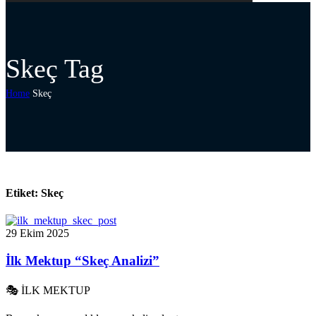
Skeç Tag
Home
Skeç
Etiket:
Skeç
29 Ekim 2025
İlk Mektup “Skeç Analizi”
🎭 İLK MEKTUP