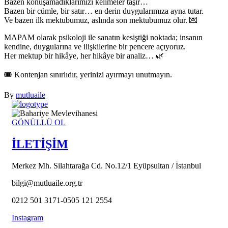
Bazen konuşamadıklarımızı kelimeler taşır…
Bazen bir cümle, bir satır… en derin duygularımıza ayna tutar.
Ve bazen ilk mektubumuz, aslında son mektubumuz olur. 💌
MAPAM olarak psikoloji ile sanatın kesiştiği noktada; insanın
kendine, duygularına ve ilişkilerine bir pencere açıyoruz.
Her mektup bir hikâye, her hikâye bir analiz… 🌿
🎟️ Kontenjan sınırlıdır, yerinizi ayırmayı unutmayın.
By
mutluaile
GÖNÜLLÜ OL
İLETİŞİM
Merkez Mh. Silahtarağa Cd. No.12/1 Eyüpsultan / İstanbul
bilgi@mutluaile.org.tr
0212 501 3171-0505 121 2554
Instagram