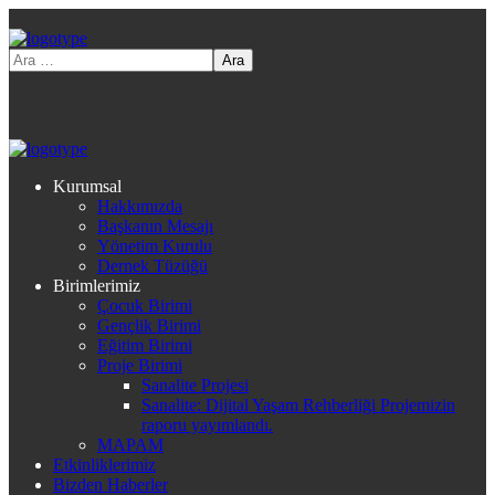
Kurumsal
Hakkımızda
Başkanın Mesajı
Yönetim Kurulu
Dernek Tüzüğü
Birimlerimiz
Çocuk Birimi
Gençlik Birimi
Eğitim Birimi
Proje Birimi
Sanalite Projesi
Sanalite: Dijital Yaşam Rehberliği Projemizin
raporu yayımlandı.
MAPAM
Etkinliklerimiz
Bizden Haberler