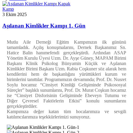
Kamp
3 Ekim 2025
Aşılanan Kimlikler Kampı 1. Gün
M
utlu Aile Derneği Eğitim Kampımızın ilk gününü
tamamladık. Açılış konuşmalarını, Dernek Başkanımız Sn.
Hatice Balin hanımefendi gerçekleştirdi. Ardından ASAP
Yönetim Kurulu Üyesi Uzm. Dr. Ayşe Güney, MAPAM Birimi
Başkanı Klinik Psikolog Bünyamin Küçük ve Aşılanan
Kimlikler Birimi Başkanı Uzm. Rabia Coşkuner söz alarak hem
kendilerini hem de başkanlığını yürüttükleri kurum ve
birimlerini tanıttılar. Programımızın devamında; Prof. Dr. Nusret
Soylu hocamız “Cinsiyet Kimliği Gelişiminde Psikososyal
Süreçler” başlıklı sunumlarını, Prof. Dr. Murat Coşkun hocamız
ise “Cinsiyet Disforisinin Gelişiminde Ebeveyn Tutumu ve
Diğer Çevresel Faktörlerin Etkisi” konulu sunumlarını
gerçekleştirdiler.
Kampımıza değer katan tüm hocalarımıza ve sevgili
katılımcılarımıza teşekkürlerimizi sunuyoruz.