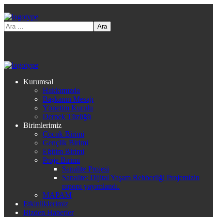
Kurumsal
Hakkımızda
Başkanın Mesajı
Yönetim Kurulu
Dernek Tüzüğü
Birimlerimiz
Çocuk Birimi
Gençlik Birimi
Eğitim Birimi
Proje Birimi
Sanalite Projesi
Sanalite: Dijital Yaşam Rehberliği Projemizin
raporu yayımlandı.
MAPAM
Etkinliklerimiz
Bizden Haberler