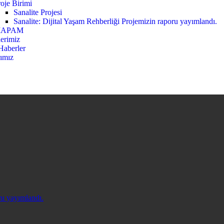
oje Birimi
Sanalite Projesi
Sanalite: Dijital Yaşam Rehberliği Projemizin raporu yayımlandı.
APAM
lerimiz
Haberler
rımız
ru yayımlandı.