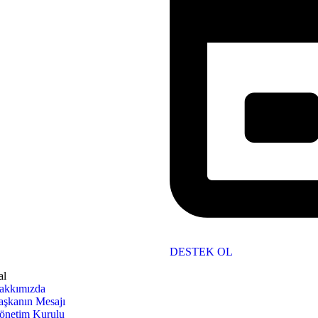
DESTEK OL
al
akkımızda
aşkanın Mesajı
önetim Kurulu