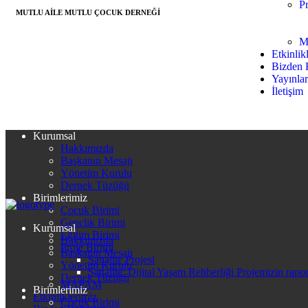
Pr
MUTLU AİLE MUTLU ÇOCUK DERNEĞİ
M
Etkinlik
Bizden 
Yayınla
İletişim
Kurumsal
Hakkımızda
Başkanın Mesajı
Yönetim Kurulu
Dernek Tüzüğü
Birimlerimiz
Çocuk Birimi
Gençlik Birimi
Kurumsal
Eğitim Birimi
Hakkımızda
Proje Birimi
Başkanın Mesajı
Sanalite Projesi
Yönetim Kurulu
Sanalite: Dijital Yaşam Rehberliği Projemizin rapo
Dernek Tüzüğü
MAPAM
Birimlerimiz
Etkinliklerimiz
Çocuk Birimi