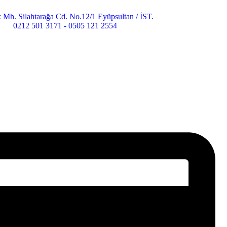
 Mh. Silahtarağa Cd. No.12/1 Eyüpsultan / İST.
0212 501 3171 - 0505 121 2554