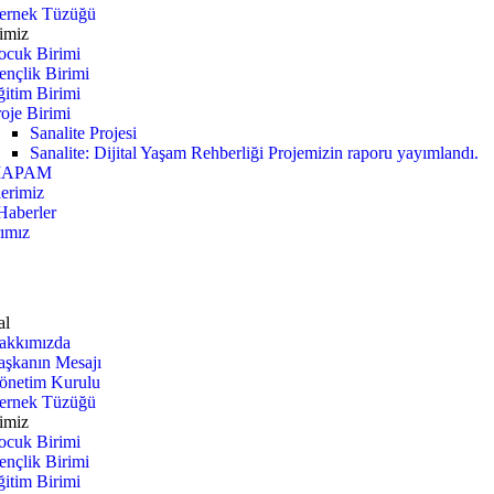
ernek Tüzüğü
imiz
ocuk Birimi
ençlik Birimi
ğitim Birimi
oje Birimi
Sanalite Projesi
Sanalite: Dijital Yaşam Rehberliği Projemizin raporu yayımlandı.
APAM
lerimiz
Haberler
rımız
al
akkımızda
aşkanın Mesajı
önetim Kurulu
ernek Tüzüğü
imiz
ocuk Birimi
ençlik Birimi
ğitim Birimi