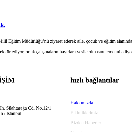
ik.
lî Eğitim Müdürlüğü’nü ziyaret ederek aile, çocuk ve eğitim alanında y
şekkür ediyor, ortak çalışmaların hayırlara vesile olmasını temenni ediyo
İŞİM
hızlı bağlantılar
Hakkımızda
h. Silahtarağa Cd. No.12/1
Etkinliklerimiz
n / İstanbul
Bizden Haberler