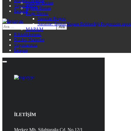
Bizden Haberler
Gençlik Birimi
Yayınlarımız
Eğitim Birimi
İletişim
Proje Birimi
Sanalite Projesi
Sanalite: Dijital Yaşam Rehberliği Projemizin rapo
MAPAM
Etkinliklerimiz
Bizden Haberler
Yayınlarımız
İletişim
İLETİŞİM
Merkez Mh. Silahtarağa Cd. No.12/1