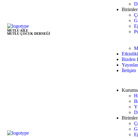
D
Birimler
Ç
G
E
MUTLU AİLE
Pr
MUTLU ÇOCUK DERNEĞİ
M
Etkinlik
Bizden 
Yayınla
İletişim
Kurums
H
B
Y
D
Birimler
Ç
G
E