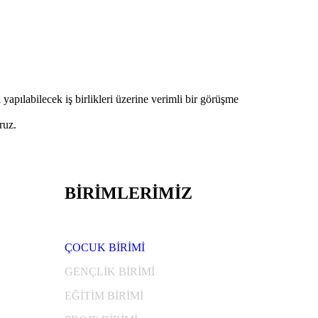
apılabilecek iş birlikleri üzerine verimli bir görüşme
ruz.
BİRİMLERİMİZ
ÇOCUK BİRİMİ
GENÇLİK BİRİMİ
EĞİTİM BİRİMİ