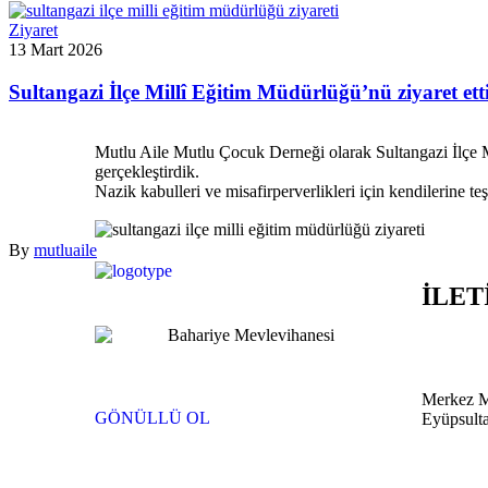
Ziyaret
13 Mart 2026
Sultangazi İlçe Millî Eğitim Müdürlüğü’nü ziyaret ett
Mutlu Aile Mutlu Çocuk Derneği olarak Sultangazi İlçe Mil
gerçekleştirdik.
Nazik kabulleri ve misafirperverlikleri için kendilerine te
By
mutluaile
İLET
Merkez M
GÖNÜLLÜ OL
Eyüpsulta