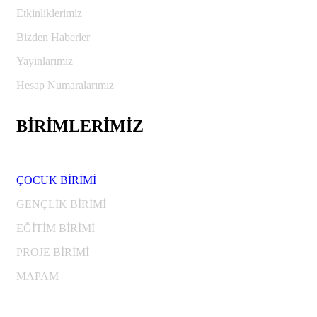
Etkinliklerimiz
Bizden Haberler
Yayınlarımız
Hesap Numaralarımız
BİRİMLERİMİZ
ÇOCUK BİRİMİ
GENÇLİK BİRİMİ
EĞİTİM BİRİMİ
PROJE BİRİMİ
MAPAM