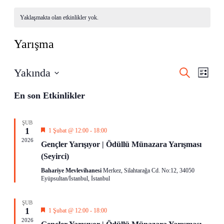
Yaklaşmakta olan etkinlikler yok.
Yarışma
Etkinlikl
Etkin
Yakında
Ara
Liste
görü
arama
Tarih
gezi
seç.
En son Etkinlikler
ve
görünüml
gezinme
ŞUB
1
Öne
1 Şubat @ 12:00
-
18:00
çıkan
2026
Gençler Yarışıyor | Ödüllü Münazara Yarışması
(Seyirci)
Bahariye Mevlevihanesi
Merkez, Silahtarağa Cd. No:12, 34050
Eyüpsultan/İstanbul, İstanbul
ŞUB
1
Öne
1 Şubat @ 12:00
-
18:00
çıkan
2026