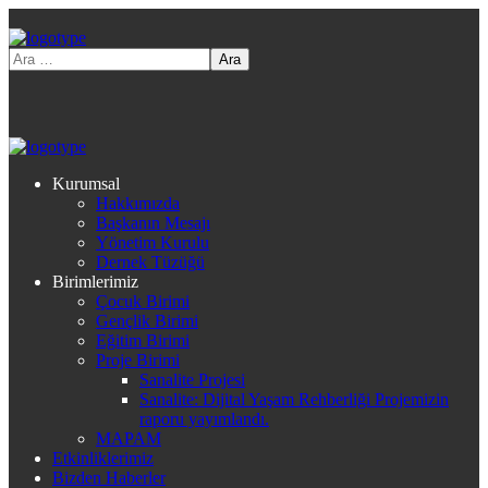
Kurumsal
Hakkımızda
Başkanın Mesajı
Yönetim Kurulu
Dernek Tüzüğü
Birimlerimiz
Çocuk Birimi
Gençlik Birimi
Eğitim Birimi
Proje Birimi
Sanalite Projesi
Sanalite: Dijital Yaşam Rehberliği Projemizin
raporu yayımlandı.
MAPAM
Etkinliklerimiz
Bizden Haberler