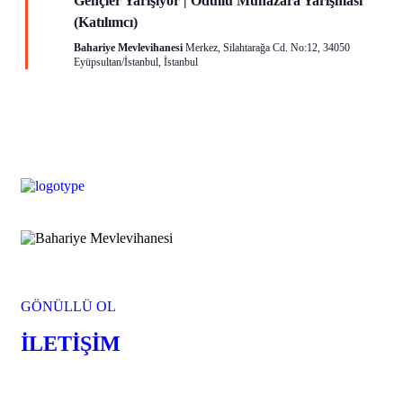
Gençler Yarışıyor | Ödüllü Münazara Yarışması
(Katılımcı)
Bahariye Mevlevihanesi
Merkez, Silahtarağa Cd. No:12, 34050
Eyüpsultan/İstanbul, İstanbul
GÖNÜLLÜ OL
İLETİŞİM